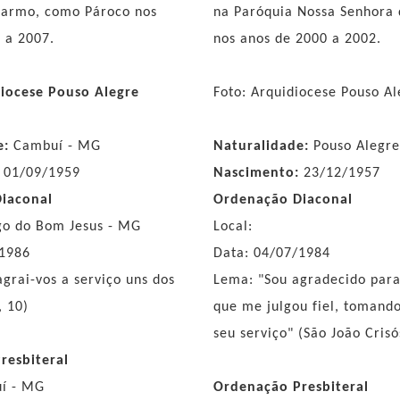
Carmo, como Pároco nos
na Paróquia Nossa Senhora
 a 2007.
nos anos de 2000 a 2002.
diocese Pouso Alegre
Foto: Arquidiocese Pouso A
e:
Cambuí - MG
Naturalidade:
Pouso Alegr
:
01/09/1959
Nascimento:
23/12/1957
iaconal
Ordenação Diaconal
go do Bom Jesus - MG
Local:
/1986
Data: 04/07/1984
grai-vos a serviço uns dos
Lema: "Sou agradecido par
, 10)
que me julgou fiel, tomand
seu serviço" (São João Cris
resbiteral
uí - MG
Ordenação Presbiteral