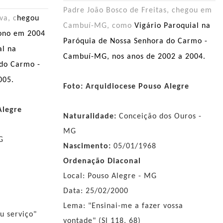
Padre João Bosco de Freitas, chegou em
va, c
hegou
Cambuí-MG, como
Vigário Paroquial na
ono em 2004
Paróquia de Nossa Senhora do Carmo -
al na
Cambuí-MG, nos anos de 2002 a 2004.
 do Carmo -
005.
Foto: Arquidiocese Pouso Alegre
Alegre
Naturalidade:
Conceição dos Ouros -
MG
G
Nascimento:
05/01/1968
Ordenação Diaconal
Local: Pouso Alegre - MG
Data: 25/02/2000
Lema: "Ensinai-me a fazer vossa
u serviço"
vontade" (Sl 118, 68)