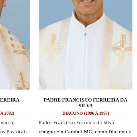
PEREIRA
PADRE FRANCISCO FERREIRA DA
SILVA
A 2002)
DIÁCONO (1996 A 1997)
avarro,
Padre Francisco Ferreira da Silva,
ços Pastorais
c
hegou em Cambuí-MG, como Diácono
e