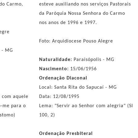
 do Carmo,
esteve auxiliando nos serviços Pastorais
da Paróquia Nossa Senhora do Carmo
nos anos de 1996 e 1997.
legre
Foto: Arquidiocese Pouso Alegre
e - MG
Naturalidade:
Paraisópolis - MG
Nascimento:
15/06/1956
Ordenação Diaconal
Local: Santa Rita do Sapucaí - MG
a com aquele
Data: 12/08/1995
o-me para o
Lema: "Servir ao Senhor com alegria" (Sl
óstomo)
100, 2)
Ordenação Presbiteral