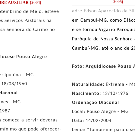
2005)
RE AUXILIAR (2004)
adre Edson Aparecido da Sil
etembrino de Melo, esteve
em Cambuí-MG, como Diác
os Serviços Pastorais na
ssa Senhora do Carmo no
e se tornou Vigário Paroqui
Paróquia de Nossa Senhora
Cambuí-MG, até o ano de 2
diocese Pouso Alegre
Foto: Arquidiocese Pouso 
e:
Ipuiúna - MG
18/08/1960
Naturalidade:
Extrema - M
iaconal
Nascimento:
13/10/1976
lves - MG
Ordenação Diaconal
/1987
Local: Pouso Alegre - MG
 começa a servir deveras
Data: 14/02/2004
 mínimo que pode oferecer-
Lema: "Tomou-me para o se