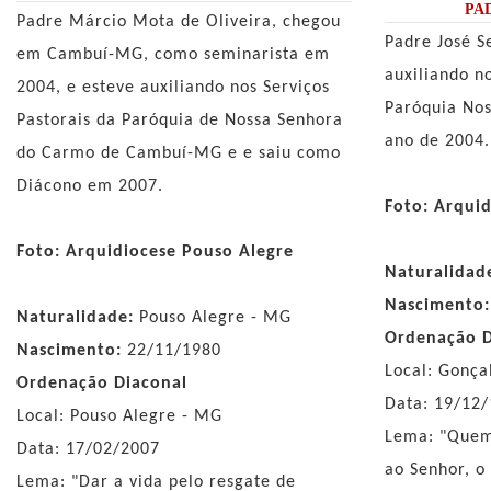
PAD
Padre Márcio Mota de Oliveira, chegou
Padre José S
em Cambuí-MG, como seminarista em
auxiliando n
2004, e esteve auxiliando nos Serviços
Paróquia No
Pastorais da Paróquia de Nossa Senhora
ano de 2004.
do Carmo de Cambuí-MG e e saiu como
Diácono em 2007.
Foto: Arqui
Foto: Arquidiocese Pouso Alegre
Naturalidad
Nascimento:
Naturalidade:
Pouso Alegre - MG
Ordenação D
Nascimento:
22/11/1980
Local: Gonça
Ordenação Diaconal
Data: 19/12
Local: Pouso Alegre - MG
Lema: "Quem
Data: 17/02/2007
ao Senhor, o
Lema: "Dar a vida pelo resgate de