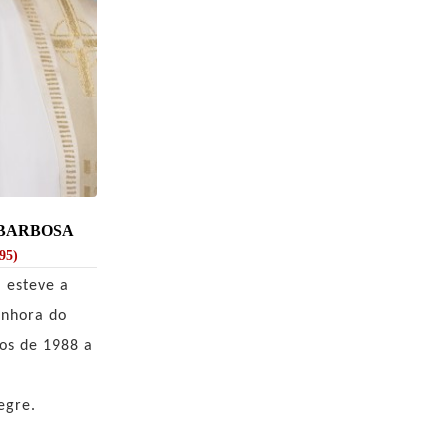
 BARBOSA
95)
 esteve a
enhora do
os de 1988 a
egre.