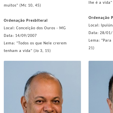
lhe é a vida"
muitos" (Mc 10, 45)
Ordenação P
Ordenação Presbiteral
Local: Ipuiú
Local: Conceição dos Ouros - MG
Data: 28/01
Data: 14/09/2007
Lema: "Para m
Lema: "Todos os que Nele crerem
21)
tenham a vida" (Jo 3, 15)