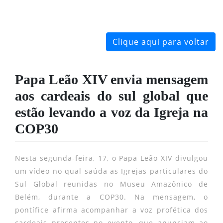
Clique aqui para voltar
Papa Leão XIV envia mensagem
aos cardeais do sul global que
estão levando a voz da Igreja na
COP30
Nesta segunda-feira, 17, o Papa Leão XIV divulgou
um vídeo no qual saúda as Igrejas particulares do
Sul Global reunidas no Museu Amazônico de
Belém, durante a COP30. Na mensagem, o
pontífice afirma acompanhar a voz profética dos
cardeais presentes no evento, que anunciam ao